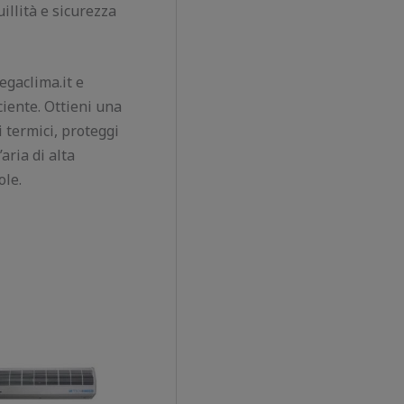
uillità e sicurezza
gaclima.it e
ciente. Ottieni una
i termici, proteggi
aria di alta
ole.
Il
Il
prezzo
prezzo
originale
attuale
era:
è:
270,00 €.
172,00 €.