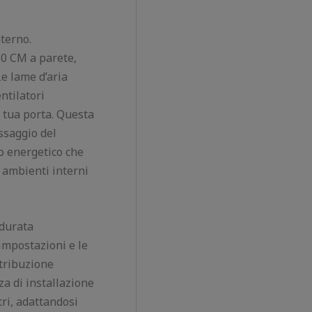
nterno.
0 CM a parete,
e lame d’aria
ntilatori
a tua porta. Questa
ssaggio del
io energetico che
i ambienti interni
 durata
 impostazioni e le
stribuzione
za di installazione
tri, adattandosi