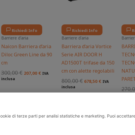
Richiedi Info
Richiedi Info
R
Barriere d'aria
Barriere d'aria
Barrier
Naicon Barriera d’aria
Barriera d’aria Vortice
BARRI
Diloc Green Line da 90
Serie AIR DOOR H
TECN
cm
AD1500T trifase da 150
TECN
cm con alette regolabili
NATU
300,00
€
207,00
€
IVA
PARE
inclusa
800,00
€
678,50
€
IVA
inclusa
270,
inclus
kie di terze parti per analisi statistiche e marketing. Puoi accettare t
Via Scalabrini, 81, 22072, Cermenate, Lombardia, Italia P.IVA