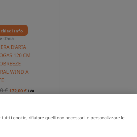
ichiedi Info
e d'aria
ERA D’ARIA
OGAS 120 CM
OBREEZE
RAL WIND A
TE
00
€
172,00
€
IVA
a
utti i cookie, rifiutare quelli non necessari, o personalizzare le
04197390133