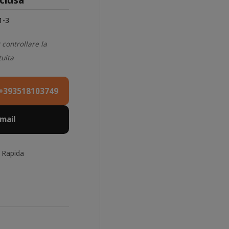
1-3
 controllare la
tuita
+393518103749
Email
 Rapida