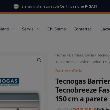
Siamo installatori con Certificazione
F-GAS
!
ianti
Servizi
Chi Siamo
Contattaci
Lavor
Il
Il
Home
/
Barriere d'aria
/ Tecnoga
prezzo
prezzo
Tecnobreeze Fashion Wind 150 
originale
attuale
Barriere d'aria
era:
è:
Tecnogas Barrier
400,00 €.
297,00 €.
Tecnobreeze Fas
150 cm a parete
297,00
€
IVA i
400,00
€