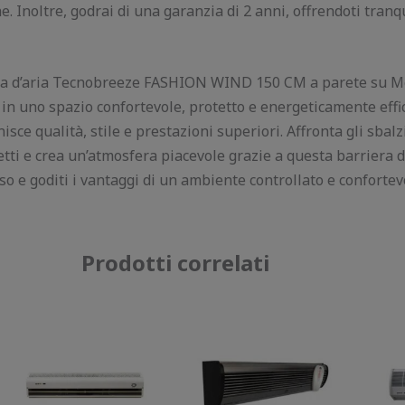
e. Inoltre, godrai di una garanzia di 2 anni, offrendoti tranq
era d’aria Tecnobreeze FASHION WIND 150 CM a parete su Me
in uno spazio confortevole, protetto e energeticamente effi
isce qualità, stile e prestazioni superiori. Affronta gli sbalz
setti e crea un’atmosfera piacevole grazie a questa barriera d’
sso e goditi i vantaggi di un ambiente controllato e confortev
Prodotti correlati
Il
Il
Il
Il
prezzo
prezzo
prezzo
prezzo
originale
attuale
originale
attuale
era:
è:
era:
è:
300,00 €.
207,00 €.
800,00 €.
678,50 €.