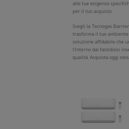
alle tue esigenze specifich
per il tuo acquisto.
Scegli la Tecnogas Barri
trasforma il tuo ambiente 
soluzione affidabile che un
l’interno dai fastidiosi in
qualità. Acquista oggi ste
Il
Il
prezzo
prezzo
originale
attuale
era:
è:
900,00 €.
830,00 €.