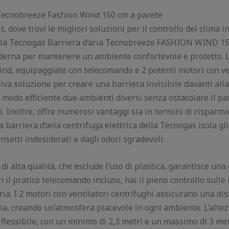
 Tecnobreeze Fashion Wind 150 cm a parete
dove trovi le migliori soluzioni per il controllo del clima i
 la Tecnogas Barriera d’aria Tecnobreeze FASHION WIND 15
oderna per mantenere un ambiente confortevole e protetto. L
, equipaggiate con telecomando e 2 potenti motori con ve
tiva soluzione per creare una barriera invisibile davanti all
 modo efficiente due ambienti diversi senza ostacolare il pa
li. Inoltre, offre numerosi vantaggi sia in termini di risparm
a barriera d’aria centrifuga elettrica della Tecnogas isola gl
insetti indesiderati e dagli odori sgradevoli.
di alta qualità, che esclude l’uso di plastica, garantisce una
 il pratico telecomando incluso, hai il pieno controllo sulle
aria. I 2 motori con ventilatori centrifughi assicurano una di
ia, creando un’atmosfera piacevole in ogni ambiente. L’altez
è flessibile, con un minimo di 2,3 metri e un massimo di 3 me