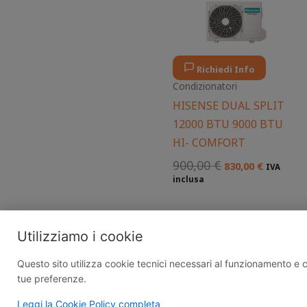
Richiedi Info
Condizionatori
HISENSE DUAL SPLIT
12000 BTU 9000 BTU
HI- COMFORT
900,00
€
830,00
€
IVA
inclusa
Utilizziamo i cookie
Questo sito utilizza cookie tecnici necessari al funzionamento e coo
tue preferenze.
Edil C.E.R | 
Leggi la Cookie Policy completa