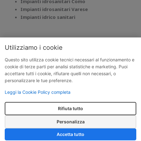
Impianti idrosanitari Como
Impianti idrosanitari Varese
Impianti idrico sanitari
Richiedi ora un preventivo senza impegno!
Utilizziamo i cookie
RICHIEDI PREVENTIVO
Questo sito utilizza cookie tecnici necessari al funzionamento e
cookie di terze parti per analisi statistiche e marketing. Puoi
accettare tutti i cookie, rifiutare quelli non necessari, o
personalizzare le tue preferenze.
Edil C.E.R | Via Scalabrini, 81, 22072, Cermenate,
Lombardia, Italia P.IVA
04197390133
Leggi la Cookie Policy completa
admin@certificazionilombardia.it | +39 351 810
3749 |
Privacy Policy
|
Termini e condizioni
|
Rifiuta tutto
Cookie Policy
Personalizza
Copyright Edil C.E.R 2026
Accetta tutto
Cookies