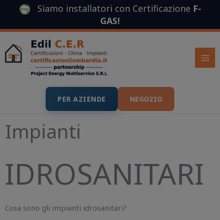
Vai
Siamo installatori con Certificazione
F-
al
GAS
!
contenuto
PER AZIENDE
NEGOZIO
Impianti
IDROSANITARI
Cosa sono gli impianti idrosanitari?