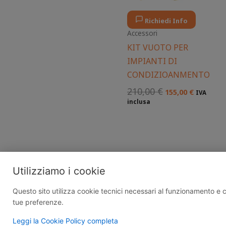
Richiedi Info
Accessori
KIT VUOTO PER
IMPIANTI DI
CONDIZIOANMENTO
210,00
€
155,00
€
IVA
inclusa
Utilizziamo i cookie
Questo sito utilizza cookie tecnici necessari al funzionamento e coo
tue preferenze.
Edil C.E.R | 
Leggi la Cookie Policy completa
admin@certificazionilo