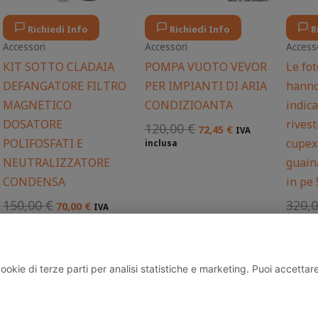
Richiedi Info
Richiedi Info
R
Accessori
Accessori
Access
KIT SOTTO CLADAIA
POMPA VUOTO VEVOR
Le fot
DEFANGATORE FILTRO
PER IMPIANTI DI ARIA
hanno
MAGNETICO
CONDIZIOANTA
indic
DOSATORE
rivest
120,00
€
72,45
€
IVA
POLIFOSFATI E
cupex
inclusa
NEUTRALIZZATORE
guain
CONDENSA
in pe
150,00
€
320,
70,00
€
IVA
inclusa
inclus
kie di terze parti per analisi statistiche e marketing. Puoi accettare t
Via Scalabrini, 81, 22072, Cermenate, Lombardia, Italia P.IVA
mbardia.it | +39 351 810 3749 |
Privacy Policy
|
Termini e co