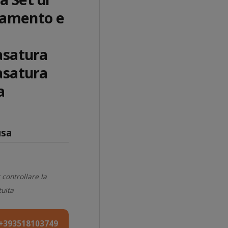
ldamento e
o
asatura
asatura
a
usa
 controllare la
tuita
+393518103749