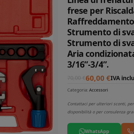
frese per Risca
Raffreddament
Strumento di sv
Strumento di sv
Aria condizionat
3/16”-3/4”.
60,00
€
IVA incl
70,00
€
Categoria:
Accessori
Contattaci per ulteriori sconti, per
disponibilità o per consulenza gra
WhatsApp