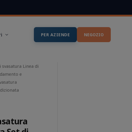
i
PER AZIENDE
NEGOZIO
 svasatura Linea di
aldamento e
vasatura
dizionata
asatura
a Set di