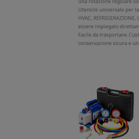
una rotazione regolare con
Utensile universale per la 
HVAC, REFRIGERAZIONE, LIQ
essere impiegato direttamen
Facile da trasportare: Cus
conservazione sicura e un
Il
Il
prezzo
prezzo
originale
attuale
era:
è:
210,00 €.
155,00 €.