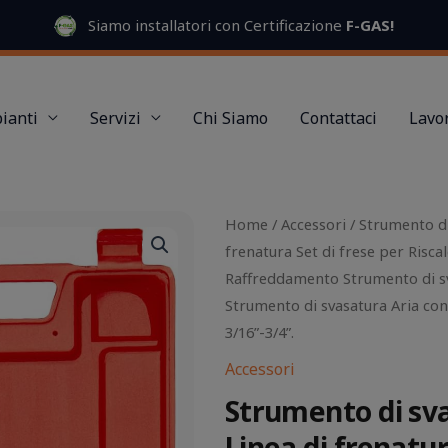
Siamo installatori con Certificazione
F-GAS
!
ianti
Servizi
Chi Siamo
Contattaci
Lavor
Il
Il
Home
/
Accessori
/ Strumento di
prezzo
prezzo
frenatura Set di frese per Risc
originale
attuale
Raffreddamento Strumento di s
era:
è:
Strumento di svasatura Aria con
70,00 €.
60,00 €.
3/16”-3/4”.
Accessori
Strumento di sv
Linea di frenatur