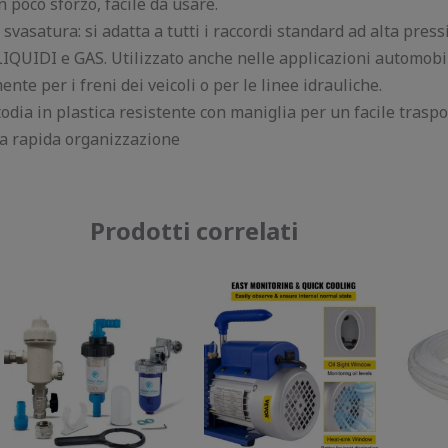
 poco sforzo, facile da usare.
svasatura: si adatta a tutti i raccordi standard ad alta press
UIDI e GAS. Utilizzato anche nelle applicazioni automobil
te per i freni dei veicoli o per le linee idrauliche.
todia in plastica resistente con maniglia per un facile trasp
a rapida organizzazione
Prodotti correlati
Il
Il
Il
Il
prezzo
prezzo
prezzo
prezzo
originale
attuale
originale
attuale
era:
è:
era:
è:
150,00 €.
70,00 €.
120,00 €.
72,45 €.