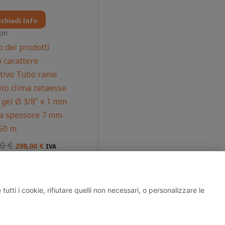
ichiedi Info
ori
o dei prodotti
 carattere
ativo Tubo rame
ito clima zetaesse
 gel Ø 3/8” x 1 mm
a spessore 7 mm
 50 m
00
€
298,00
€
IVA
a
utti i cookie, rifiutare quelli non necessari, o personalizzare le
04197390133
ndizioni
|
Cookie Policy