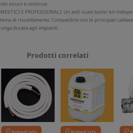
to sicuro e continuo.
STICI E PROFESSIONALI: Un anti-scale boiler kit indispe
tema di riscaldamento. Compatibile con le principali caldaie, 
unga durata agli impianti.
Prodotti correlati
Il
Il
Il
Il
prezzo
prezzo
prezzo
prezzo
originale
attuale
originale
attuale
era:
è:
era:
è:
50,00 €.
40,00 €.
50,00 €.
38,00 €.
Richiedi Info
Richiedi Info
R