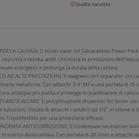
Qualità Garantita
LA CALDAIA: Il boiler saver kit Salvacaldaia Power Pack
 impurità e residui acidi. Ottimizza le prestazioni dell’impia
nsumi energetici e prolunga la durata della caldaia.
D ALTE PRESTAZIONI: Il magnetic dirt separator con cart
rticelle metalliche. Con attacchi 3/4” MF e una portata di 25 
icura un’acqua più pulita e protegge lo scambiatore di calore
ANTICALCARE: Il polyphosphate dispenser for boiler con 
 tubazioni. Dotato di attacchi ruotabili da 1/2” in ottone e s
dio Tripolifosfato per una protezione efficace.
ENSA ANTICORROSIONE: Il condensate neutralizer boiler 
o scarico della caldaia. Con portata di 20 l/min e attacchi da