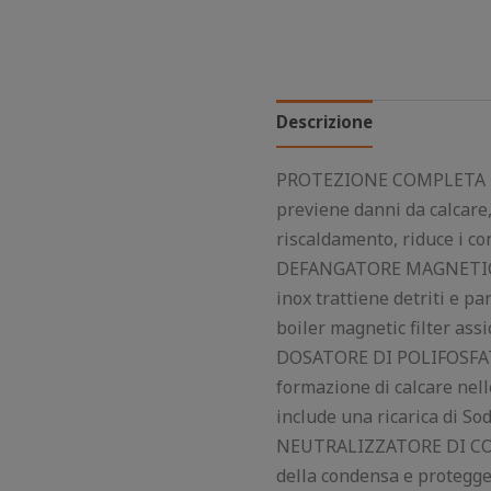
Descrizione
PROTEZIONE COMPLETA PER 
previene danni da calcare,
riscaldamento, riduce i co
DEFANGATORE MAGNETICO A
inox trattiene detriti e pa
boiler magnetic filter ass
DOSATORE DI POLIFOSFATI 
formazione di calcare nelle
include una ricarica di So
NEUTRALIZZATORE DI COND
della condensa e protegge l