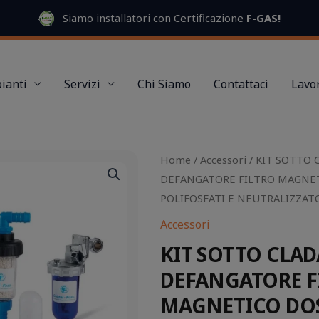
Siamo installatori con Certificazione
F-GAS
!
ianti
Servizi
Chi Siamo
Contattaci
Lavor
Il
Il
Home
/
Accessori
/ KIT SOTTO 
prezzo
prezzo
DEFANGATORE FILTRO MAGNE
originale
attuale
POLIFOSFATI E NEUTRALIZZA
era:
è:
Accessori
150,00 €.
70,00 €.
KIT SOTTO CLAD
DEFANGATORE F
MAGNETICO DO