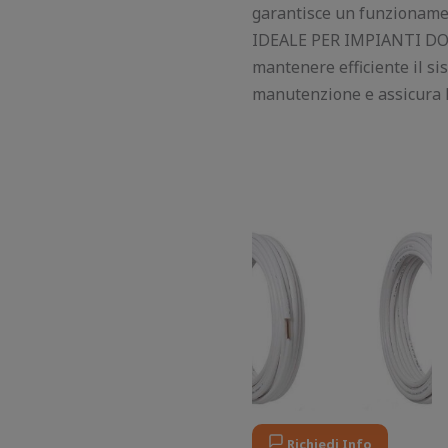
garantisce un funzionamen
IDEALE PER IMPIANTI DOME
mantenere efficiente il sis
manutenzione e assicura l
Il
Il
prezzo
prezzo
originale
attuale
era:
è:
160,00 €.
120,00 €.
Richiedi Info