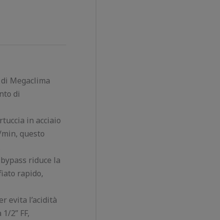
 di Megaclima
nto di
uccia in acciaio
l/min, questo
.
bypass riduce la
fiato rapido,
evita l’acidità
 1/2” FF,