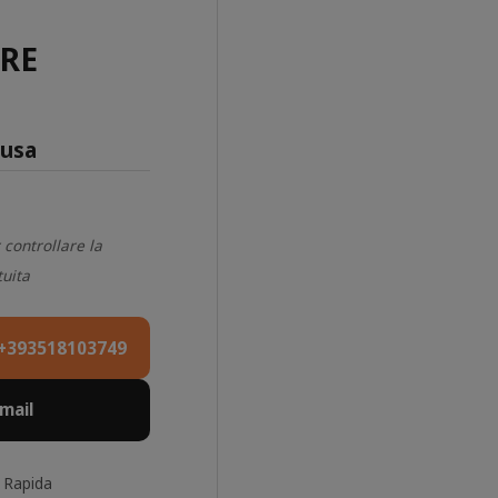
RE
lusa
 controllare la
tuita
+393518103749
Email
 Rapida