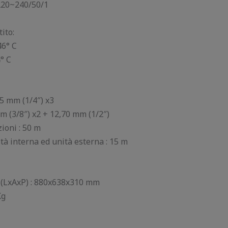
 220~240/50/1
ito:
46° C
° C
35 mm (1/4″) x3
m (3/8″) x2 + 12,70 mm (1/2″)
oni : 50 m
tà interna ed unità esterna : 15 m
 (LxAxP) : 880x638x310 mm
Kg