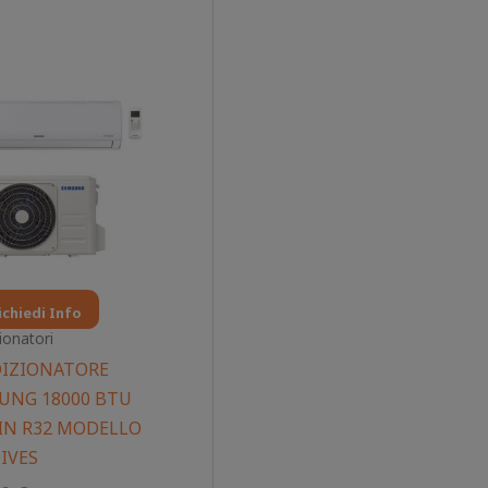
Il
Il
prezzo
prezzo
originale
attuale
era:
è:
820,00 €.
718,00 €.
ichiedi Info
ionatori
IZIONATORE
UNG 18000 BTU
 IN R32 MODELLO
IVES