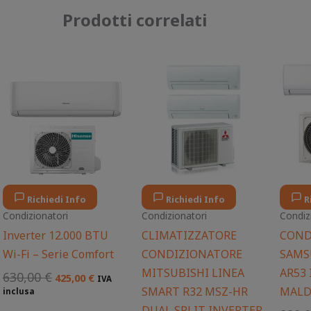
Prodotti correlati
Il
Il
Il
Il
prezzo
prezzo
prezzo
prezzo
originale
attuale
originale
attuale
era:
è:
era:
è:
630,00 €.
425,00 €.
1.400,00 €.
1.334,00 €.
Richiedi Info
Richiedi Info
R
Condizionatori
Condizionatori
Condiz
Inverter 12.000 BTU
CLIMATIZZATORE
COND
Wi-Fi – Serie Comfort
CONDIZIONATORE
SAMS
MITSUBISHI LINEA
AR53
630,00
€
425,00
€
IVA
SMART R32 MSZ-HR
MALD
inclusa
DUAL SPLIT INVERTER