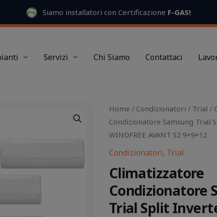
Siamo installatori con Certificazione
F-GAS
!
ianti
Servizi
Chi Siamo
Contattaci
Lavor
Il
Il
Home
/
Condizionatori
/
Trial
/ 
prezzo
prezzo
Condizionatore Samsung Trial Sp
originale
attuale
WINDFREE AVANT S2 9+9+12
era:
è:
Condizionatori
,
Trial
2.600,00 €.
2.350,00 €.
Climatizzatore
Condizionatore
Trial Split Invert