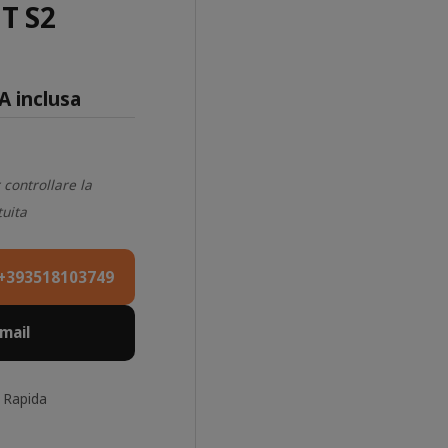
T S2
A inclusa
 controllare la
tuita
+393518103749
Email
 Rapida