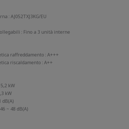
erna : AJ052TXJ3KG/EU
llegabili : Fino a 3 unità interne
getica raffreddamento : A+++
etica riscaldamento : A++
 5,2 kW
6,3 kW
1 dB(A)
 46 ~ 48 dB(A)