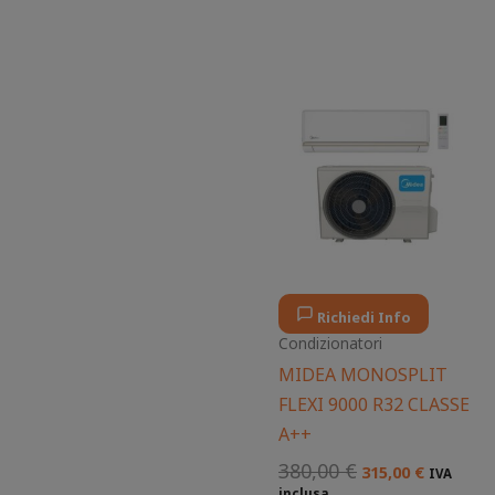
Il
Il
prezzo
prezzo
originale
attuale
era:
è:
380,00 €.
315,00 €.
Richiedi Info
Condizionatori
MIDEA MONOSPLIT
FLEXI 9000 R32 CLASSE
A++
380,00
€
315,00
€
IVA
inclusa