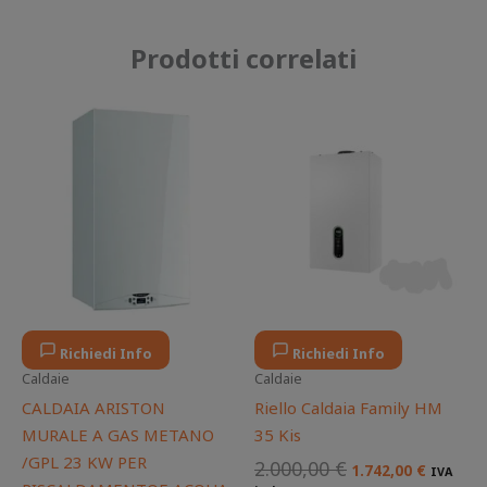
Prodotti correlati
Il
Il
Il
Il
prezzo
prezzo
prezzo
prezzo
originale
attuale
originale
attuale
era:
è:
era:
è:
599,00 €.
552,00 €.
2.000,00 €.
1.742,00
Richiedi Info
Richiedi Info
Caldaie
Caldaie
CALDAIA ARISTON
Riello Caldaia Family HM
MURALE A GAS METANO
35 Kis
/GPL 23 KW PER
2.000,00
€
1.742,00
€
IVA