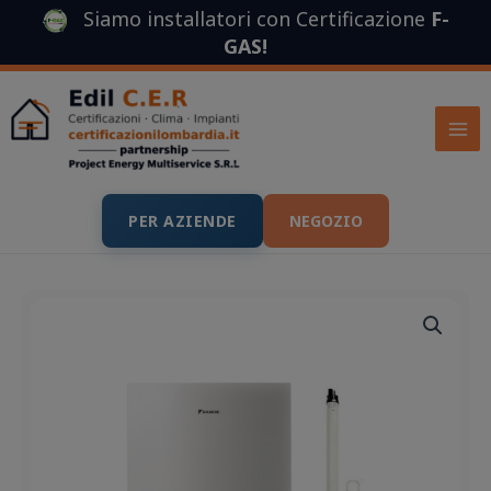
Vai
Siamo installatori con Certificazione
F-
al
GAS
!
contenuto
PER AZIENDE
NEGOZIO
Il
Il
prezzo
prezzo
originale
attuale
era:
è:
1.050,00 €.
862,00 €.