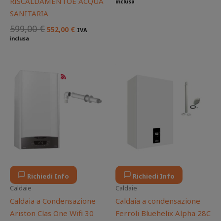
RISCALDAMENTOE ACQUA
inclusa
SANITARIA
599,00
€
552,00
€
IVA
inclusa
Il
Il
Il
Il
prezzo
prezzo
prezzo
prezzo
originale
attuale
originale
attuale
era:
è:
era:
è:
1.500,00 €.
1.155,00 €.
1.400,00 €.
1.167,00
Richiedi Info
Richiedi Info
Caldaie
Caldaie
Caldaia a Condensazione
Caldaia a condensazione
Ariston Clas One Wifi 30
Ferroli Bluehelix Alpha 28C