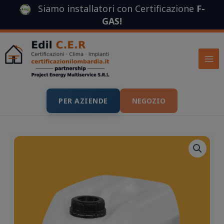
Vai
Siamo installatori con Certificazione
F-
al
GAS
!
contenuto
PER AZIENDE
NEGOZIO
Il
Il
prezzo
prezzo
originale
attuale
era:
è:
50,00 €.
38,00 €.