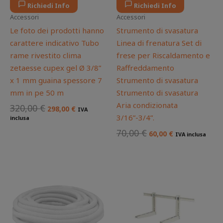
Richiedi Info
Richiedi Info
Accessori
Accessori
Le foto dei prodotti hanno
Strumento di svasatura
carattere indicativo Tubo
Linea di frenatura Set di
rame rivestito clima
frese per Riscaldamento e
zetaesse cupex gel Ø 3/8”
Raffreddamento
x 1 mm guaina spessore 7
Strumento di svasatura
mm in pe 50 m
Strumento di svasatura
Aria condizionata
320,00
€
298,00
€
IVA
3/16”-3/4”.
inclusa
70,00
€
60,00
€
IVA inclusa
Il
Il
Il
Il
prezzo
prezzo
prezzo
prezzo
originale
attuale
originale
attuale
era:
è:
era:
è:
20,00 €.
15,00 €.
40,00 €.
25,00 €.