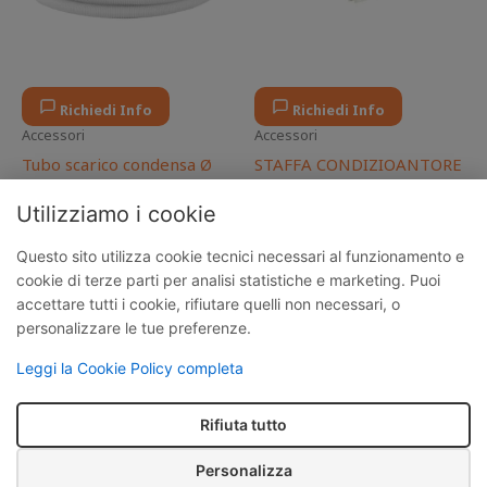
Richiedi Info
Richiedi Info
Accessori
Accessori
Tubo scarico condensa Ø
STAFFA CONDIZIOANTORE
18/20 mm lunghezza 10 m
40,00
€
25,00
€
IVA inclusa
Utilizziamo i cookie
20,00
€
15,00
€
IVA inclusa
Questo sito utilizza cookie tecnici necessari al funzionamento e
cookie di terze parti per analisi statistiche e marketing. Puoi
accettare tutti i cookie, rifiutare quelli non necessari, o
personalizzare le tue preferenze.
Edil C.E.R | Via Scalabrini, 81, 22072, Cermenate,
Lombardia, Italia P.IVA
04197390133
Leggi la Cookie Policy completa
admin@certificazionilombardia.it | +39 351 810
3749 |
Privacy Policy
|
Termini e condizioni
|
Rifiuta tutto
Cookie Policy
Personalizza